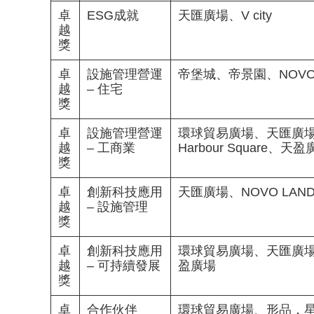
卓
ESG成就
天匯廣場、V city
越
獎
卓
設施管理營運
帝堡城、帝景園、NOVO 
越
– 住宅
獎
卓
設施管理營運
環球貿易廣場、天匯廣場、One
越
– 工商業
Harbour Square、天盈
獎
卓
創新科技應用
天匯廣場、NOVO LAND
越
– 設施管理
獎
卓
創新科技應用
環球貿易廣場、天匯廣
越
– 可持續發展
盈廣場
獎
卓
合作伙伴
環球貿易廣場、形品．