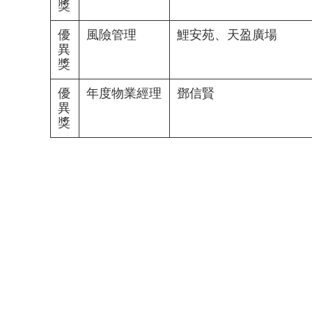
獎
優
風險管理
鯉安苑、天盈廣場
異
獎
優
年度物業經理
鄧信賢
異
獎