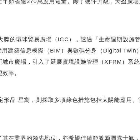
全年節省逾370萬度用電量。除了硬件升級，天盈廣
大獎的環球貿易廣場（ICC），透過「生命週期設施管
建築信息模擬（BIM）與數碼分身（Digital Tw
新城市廣場，引入了延展實境設施管理（XFRM）系
理效率。
住宅形品·星寓，則採取多項綠色措施包括太陽能應用
了其在業界的領先地位，亦希望佳績能激勵團隊士氣