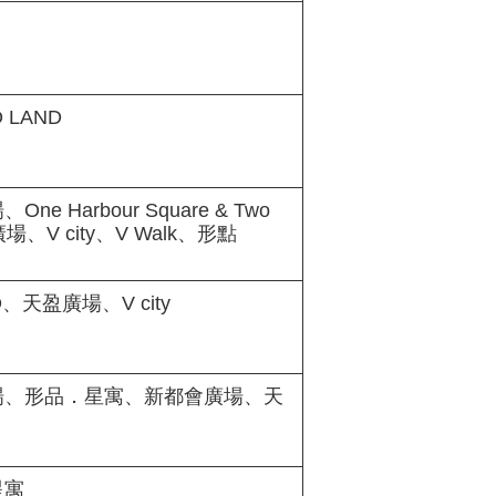
LAND
 Harbour Square & Two
廣場、V city、V Walk、形點
、天盈廣場、V city
場、形品．星寓、新都會廣場、天
星寓